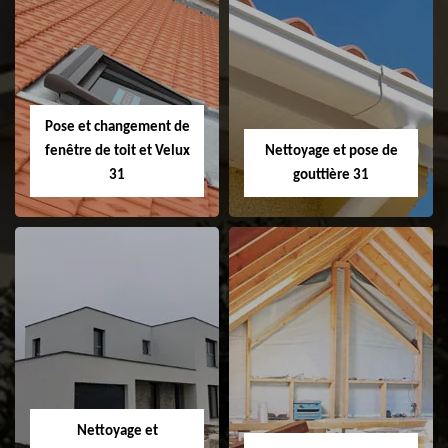
Couvreur 31
Etanchéité de
faitage et faitière
31
Pose et changement de
fenêtre de toit et Velux
Nettoyage et pose de
31
gouttière 31
Pose et
Nettoyage et pose
changement de
de gouttière 31
fenêtre de toit et
Velux 31
Nettoyage et