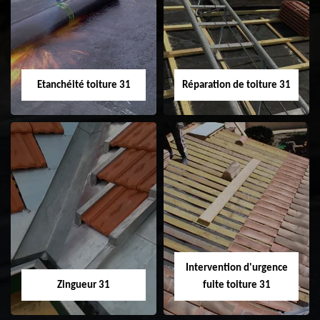
31
demoussage de
toiture 31
Etanchéité toiture 31
Réparation de toiture 31
Etanchéité toiture
Réparation de
31
toiture 31
Intervention d'urgence
Zingueur 31
fuite toiture 31