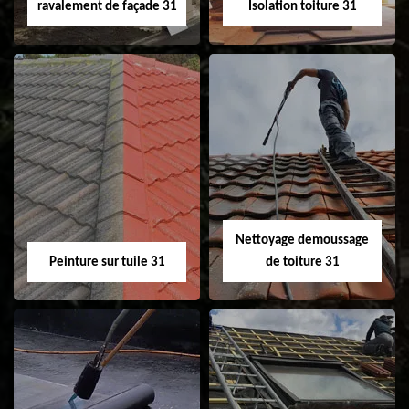
ravalement de façade 31
Isolation toiture 31
Nettoyage et
Isolation toiture 31
ravalement de
façade 31
Nettoyage demoussage
Peinture sur tuile 31
de toiture 31
Peinture sur tuile
Nettoyage