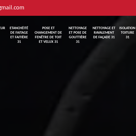
gmail.com
EUR
ETANCHÉITÉ
POSE ET
NETTOYAGE
NETTOYAGE ET
ISOLATION
DE FAITAGE
CHANGEMENT DE
ET POSE DE
RAVALEMENT
TOITURE
ET FAITIÈRE
FENÊTRE DE TOIT
GOUTTIÈRE
DE FAÇADE 31
31
31
ET VELUX 31
31