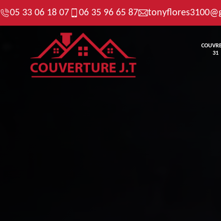
05 33 06 18 07
06 35 96 65 87
tonyflores3100@
COUVR
31