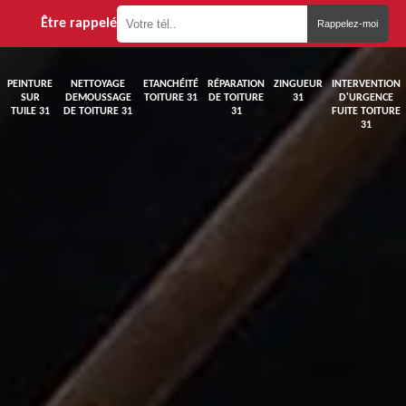
Être rappelé
PEINTURE
NETTOYAGE
ETANCHÉITÉ
RÉPARATION
ZINGUEUR
INTERVENTION
SUR
DEMOUSSAGE
TOITURE 31
DE TOITURE
31
D'URGENCE
TUILE 31
DE TOITURE 31
31
FUITE TOITURE
31