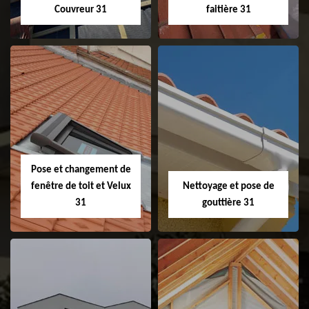
Couvreur 31
faitière 31
Couvreur 31
Etanchéité de
faitage et faitière
31
Pose et changement de
fenêtre de toit et Velux
Nettoyage et pose de
31
gouttière 31
Pose et
Nettoyage et pose