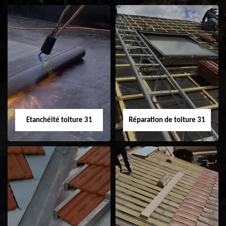
Peinture sur tuile
Nettoyage
31
demoussage de
toiture 31
Etanchéité toiture 31
Réparation de toiture 31
Etanchéité toiture
Réparation de
31
toiture 31