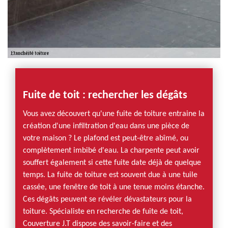
Fuite de toit : rechercher les dégâts
Vous avez découvert qu'une fuite de toiture entraine la
création d'une infiltration d'eau dans une pièce de
votre maison ? Le plafond est peut-être abîmé, ou
complètement imbibé d'eau. La charpente peut avoir
souffert également si cette fuite date déjà de quelque
temps. La fuite de toiture est souvent due à une tuile
cassée, une fenêtre de toit à une tenue moins étanche.
Ces dégâts peuvent se révéler dévastateurs pour la
toiture. Spécialiste en recherche de fuite de toit,
Couverture J.T dispose des savoir-faire et des