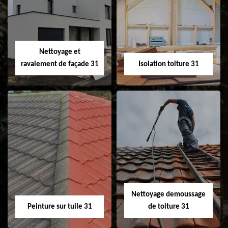
changement de
de gouttière 31
fenêtre de toit et
Velux 31
Nettoyage et
ravalement de façade 31
Isolation toiture 31
Nettoyage et
Isolation toiture 31
ravalement de
façade 31
Nettoyage demoussage
Peinture sur tuile 31
de toiture 31