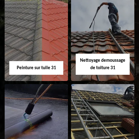
Nettoyage et
Isolation toiture 31
ravalement de
façade 31
Nettoyage demoussage
Peinture sur tuile 31
de toiture 31
Peinture sur tuile
Nettoyage
31
demoussage de
toiture 31