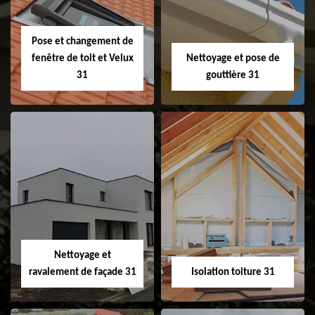
faitage et faitière
31
Pose et changement de
fenêtre de toit et Velux
Nettoyage et pose de
31
gouttière 31
Pose et
Nettoyage et pose
changement de
de gouttière 31
fenêtre de toit et
Velux 31
Nettoyage et
ravalement de façade 31
Isolation toiture 31