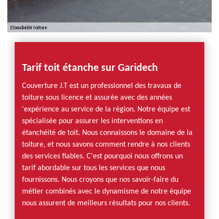
Tarif toit étanche sur Garidech
Couverture J.T est un professionnel des travaux de
toiture sous licence et assurée avec des années
'expérience au service de la région. Notre équipe est
spécialisée pour assurer les interventions en
étanchéité de toit. Nous connaissons le domaine de la
toiture, et nous savons comment rendre à nos clients
des services fiables. C'est pourquoi nous offrons un
tarif abordable sur tous les services que nous
fournissons. Nous croyons que nos savoir-faire du
métier combinés avec le dynamisme de notre équipe
nous assurent de meilleurs résultats pour nos clients.