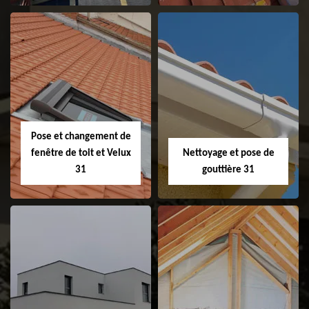
Couvreur 31
Etanchéité de
faitage et faitière
31
Pose et changement de
fenêtre de toit et Velux
Nettoyage et pose de
31
gouttière 31
Pose et
Nettoyage et pose
changement de
de gouttière 31