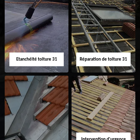
Peinture sur tuile
Nettoyage
31
demoussage de
toiture 31
Etanchéité toiture 31
Réparation de toiture 31
Etanchéité toiture
Réparation de
31
toiture 31
Intervention d'urgence