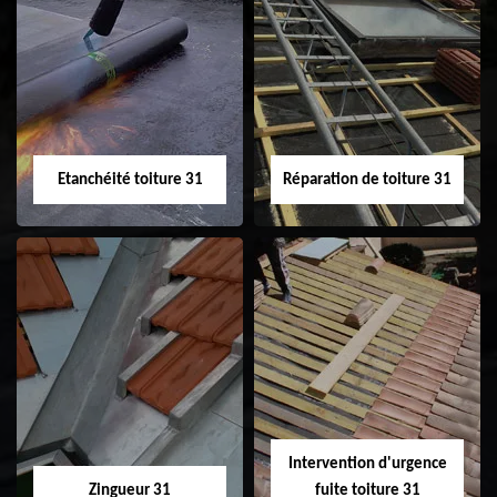
Peinture sur tuile
Nettoyage
31
demoussage de
toiture 31
Etanchéité toiture 31
Réparation de toiture 31
Etanchéité toiture
Réparation de
31
toiture 31
Intervention d'urgence
Zingueur 31
fuite toiture 31