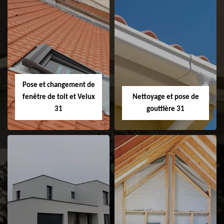
Couvreur 31
Etanchéité de
faitage et faitière
31
Pose et changement de
fenêtre de toit et Velux
Nettoyage et pose de
31
gouttière 31
Pose et
Nettoyage et pose
changement de
de gouttière 31
fenêtre de toit et