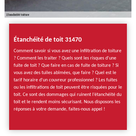
Étanchéité de toit 31470
Comment savoir si vous avez une infiltration de toiture
? Comment les traiter ? Quels sont les risques d'une
fuite de toit ? Que faire en cas de fuite de toiture ? Si
vous avez des tuiles abîmées, que faire ? Quel est le
tarif horaire d'un couvreur professionnel ? Les fuites
ou les infiltrations de toit peuvent être risquées pour le
toit. Ce sont des dommages qui ruinent l’étanchéité du
toit et le rendent moins sécurisant. Nous disposons les
réponses à votre demande, faites-nous appel !