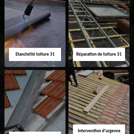
Peinture sur tuile
Nettoyage
31
demoussage de
toiture 31
Etanchéité toiture 31
Réparation de toiture 31
Etanchéité toiture
Réparation de
31
toiture 31
Intervention d'urgence