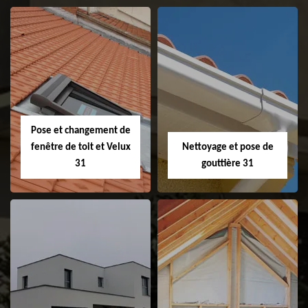
Couvreur 31
Etanchéité de
faitage et faitière
31
Pose et changement de
fenêtre de toit et Velux
Nettoyage et pose de
31
gouttière 31
Pose et
Nettoyage et pose
changement de
de gouttière 31
fenêtre de toit et