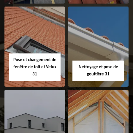
Couvreur 31
Etanchéité de
faitage et faitière
31
Pose et changement de
fenêtre de toit et Velux
Nettoyage et pose de
31
gouttière 31
Pose et
Nettoyage et pose
changement de
de gouttière 31