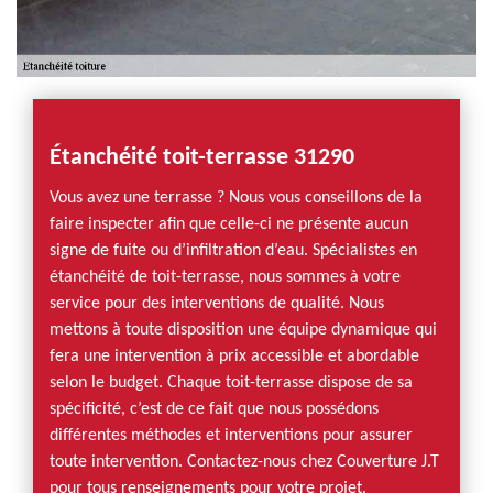
Étanchéité toit-terrasse 31290
Vous avez une terrasse ? Nous vous conseillons de la
faire inspecter afin que celle-ci ne présente aucun
signe de fuite ou d’infiltration d’eau. Spécialistes en
étanchéité de toit-terrasse, nous sommes à votre
service pour des interventions de qualité. Nous
mettons à toute disposition une équipe dynamique qui
fera une intervention à prix accessible et abordable
selon le budget. Chaque toit-terrasse dispose de sa
spécificité, c’est de ce fait que nous possédons
différentes méthodes et interventions pour assurer
toute intervention. Contactez-nous chez Couverture J.T
pour tous renseignements pour votre projet.