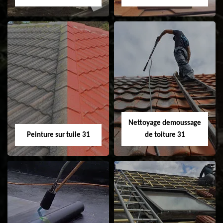
Nettoyage et
Isolation toiture 31
ravalement de
façade 31
Nettoyage demoussage
Peinture sur tuile 31
de toiture 31
Peinture sur tuile
Nettoyage