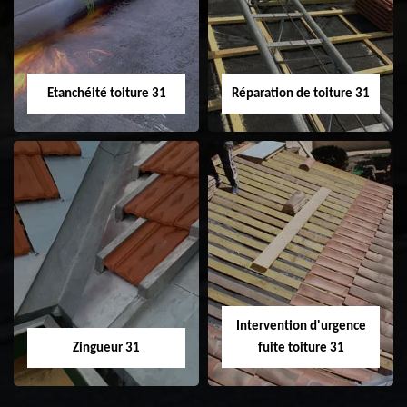
31
demoussage de
toiture 31
Etanchéité toiture 31
Réparation de toiture 31
Etanchéité toiture
Réparation de
31
toiture 31
Intervention d'urgence
Zingueur 31
fuite toiture 31