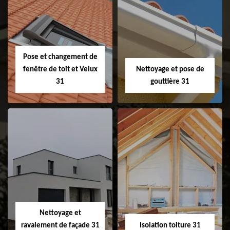
Couvreur 31
Etanchéité de
faitage et faitière
31
Pose et changement de
fenêtre de toit et Velux
Nettoyage et pose de
31
gouttière 31
Pose et
Nettoyage et pose
changement de
de gouttière 31
fenêtre de toit et
Velux 31
Nettoyage et
ravalement de façade 31
Isolation toiture 31