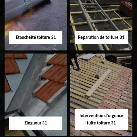
31
demoussage de
toiture 31
Etanchéité toiture 31
Réparation de toiture 31
Etanchéité toiture
Réparation de
31
toiture 31
Intervention d'urgence
Zingueur 31
fuite toiture 31