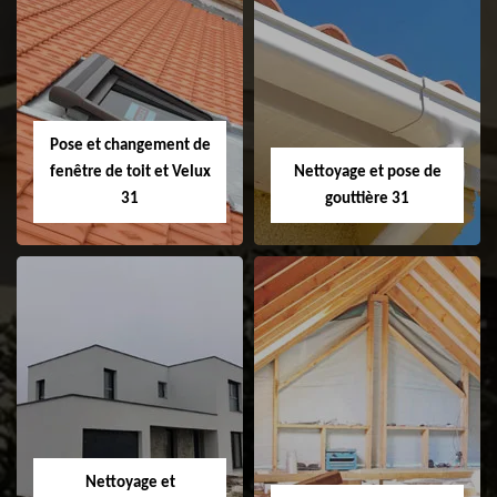
Couvreur 31
Etanchéité de
faitage et faitière
31
Pose et changement de
fenêtre de toit et Velux
Nettoyage et pose de
31
gouttière 31
Pose et
Nettoyage et pose
changement de
de gouttière 31
fenêtre de toit et
Velux 31
Nettoyage et