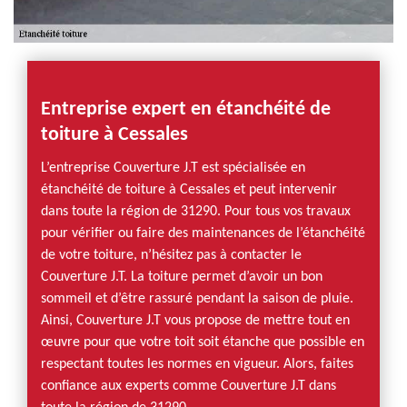
Entreprise expert en étanchéité de
toiture à Cessales
L’entreprise Couverture J.T est spécialisée en
étanchéité de toiture à Cessales et peut intervenir
dans toute la région de 31290. Pour tous vos travaux
pour vérifier ou faire des maintenances de l’étanchéité
de votre toiture, n’hésitez pas à contacter le
Couverture J.T. La toiture permet d’avoir un bon
sommeil et d’être rassuré pendant la saison de pluie.
Ainsi, Couverture J.T vous propose de mettre tout en
œuvre pour que votre toit soit étanche que possible en
respectant toutes les normes en vigueur. Alors, faites
confiance aux experts comme Couverture J.T dans