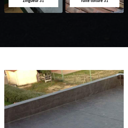
Zingueur 31
fuite toiture 31
Zingueur 31
Intervention
d'urgence fuite
toiture 31