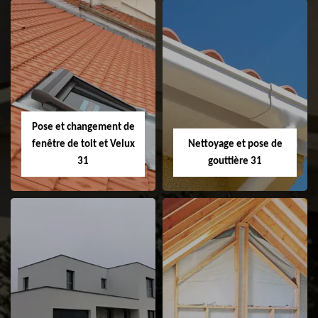
Couvreur 31
Etanchéité de
faitage et faitière
31
Pose et changement de
fenêtre de toit et Velux
Nettoyage et pose de
31
gouttière 31
Pose et
Nettoyage et pose
changement de
de gouttière 31
fenêtre de toit et