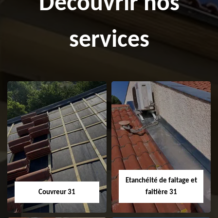
Découvrir nos
services
Etanchéité de faitage et
Couvreur 31
faitière 31