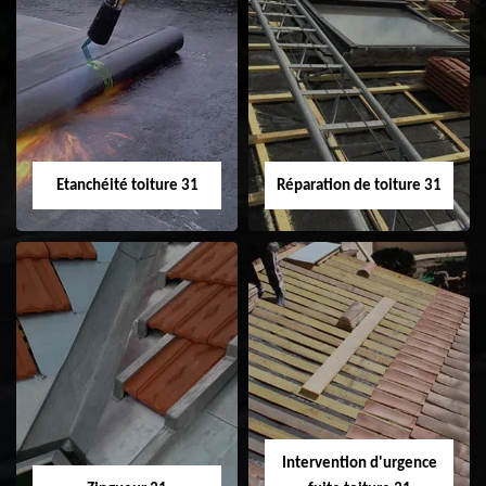
Peinture sur tuile
Nettoyage
31
demoussage de
toiture 31
Etanchéité toiture 31
Réparation de toiture 31
Etanchéité toiture
Réparation de
31
toiture 31
Intervention d'urgence