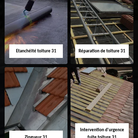
Peinture sur tuile
Nettoyage
31
demoussage de
toiture 31
Etanchéité toiture 31
Réparation de toiture 31
Etanchéité toiture
Réparation de
31
toiture 31
Intervention d'urgence
Zingueur 31
fuite toiture 31