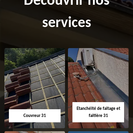
Découvrir nos
services
Etanchéité de faitage et
Couvreur 31
faitière 31