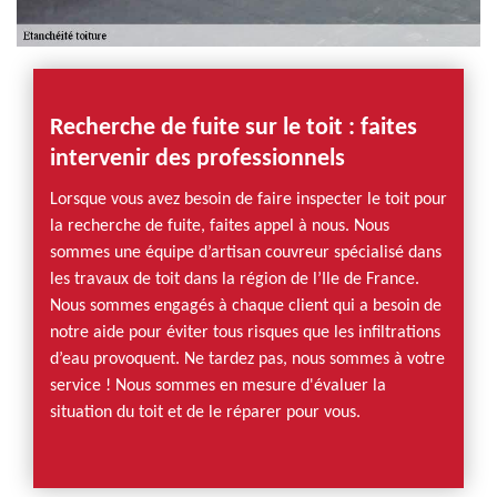
Recherche de fuite sur le toit : faites
intervenir des professionnels
Lorsque vous avez besoin de faire inspecter le toit pour
la recherche de fuite, faites appel à nous. Nous
sommes une équipe d’artisan couvreur spécialisé dans
les travaux de toit dans la région de l’Ile de France.
Nous sommes engagés à chaque client qui a besoin de
notre aide pour éviter tous risques que les infiltrations
d’eau provoquent. Ne tardez pas, nous sommes à votre
service ! Nous sommes en mesure d'évaluer la
situation du toit et de le réparer pour vous.