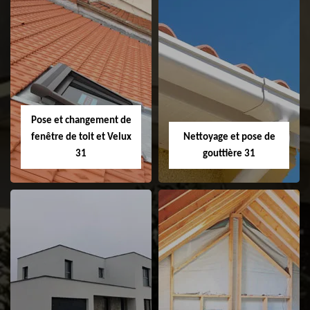
Couvreur 31
Etanchéité de
faitage et faitière
31
Pose et changement de
fenêtre de toit et Velux
Nettoyage et pose de
31
gouttière 31
Pose et
Nettoyage et pose
changement de
de gouttière 31
fenêtre de toit et