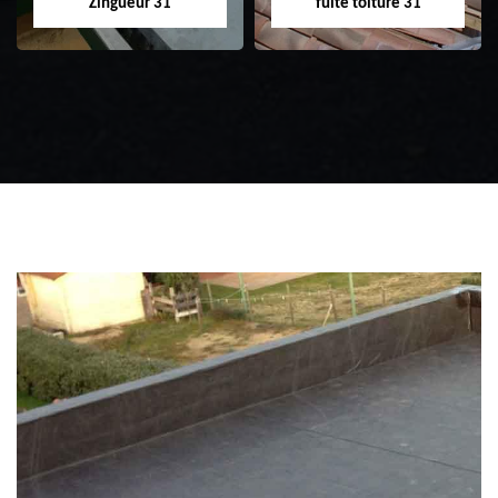
Zingueur 31
fuite toiture 31
Zingueur 31
Intervention
d'urgence fuite
toiture 31