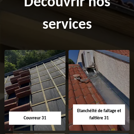
Découvrir nos
services
Etanchéité de faitage et
Couvreur 31
faitière 31