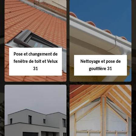
Couvreur 31
Etanchéité de
faitage et faitière
31
Pose et changement de
fenêtre de toit et Velux
Nettoyage et pose de
31
gouttière 31
Pose et
Nettoyage et pose
changement de
de gouttière 31
fenêtre de toit et