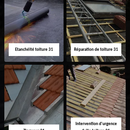
Peinture sur tuile
Nettoyage
31
demoussage de
toiture 31
Etanchéité toiture 31
Réparation de toiture 31
Etanchéité toiture
Réparation de
31
toiture 31
Intervention d'urgence