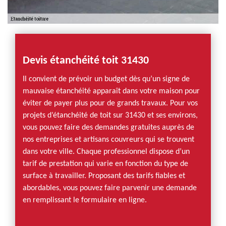
Devis étanchéité toit 31430
Il convient de prévoir un budget dès qu’un signe de
mauvaise étanchéité apparaît dans votre maison pour
éviter de payer plus pour de grands travaux. Pour vos
projets d’étanchéité de toit sur 31430 et ses environs,
vous pouvez faire des demandes gratuites auprès de
nos entreprises et artisans couvreurs qui se trouvent
dans votre ville. Chaque professionnel dispose d’un
tarif de prestation qui varie en fonction du type de
surface à travailler. Proposant des tarifs fiables et
abordables, vous pouvez faire parvenir une demande
en remplissant le formulaire en ligne.