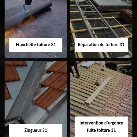
Peinture sur tuile
Nettoyage
31
demoussage de
toiture 31
Etanchéité toiture 31
Réparation de toiture 31
Etanchéité toiture
Réparation de
31
toiture 31
Intervention d'urgence
Zingueur 31
fuite toiture 31