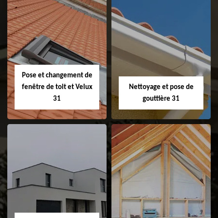
Couvreur 31
Etanchéité de
faitage et faitière
31
Pose et changement de
fenêtre de toit et Velux
Nettoyage et pose de
31
gouttière 31
Pose et
Nettoyage et pose
changement de
de gouttière 31
fenêtre de toit et
Velux 31