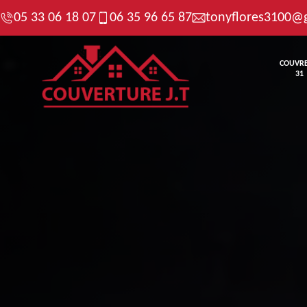
05 33 06 18 07
06 35 96 65 87
tonyflores3100@
COUVR
31