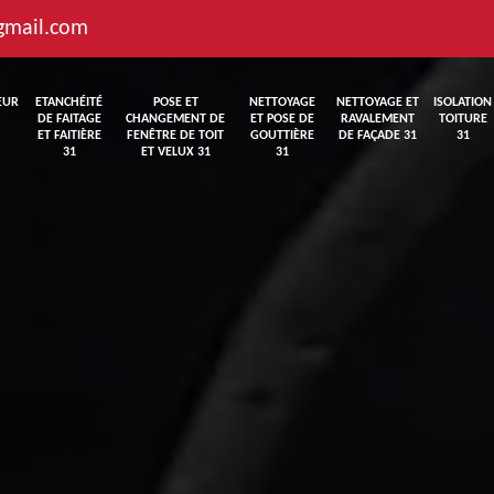
gmail.com
EUR
ETANCHÉITÉ
POSE ET
NETTOYAGE
NETTOYAGE ET
ISOLATION
DE FAITAGE
CHANGEMENT DE
ET POSE DE
RAVALEMENT
TOITURE
ET FAITIÈRE
FENÊTRE DE TOIT
GOUTTIÈRE
DE FAÇADE 31
31
31
ET VELUX 31
31