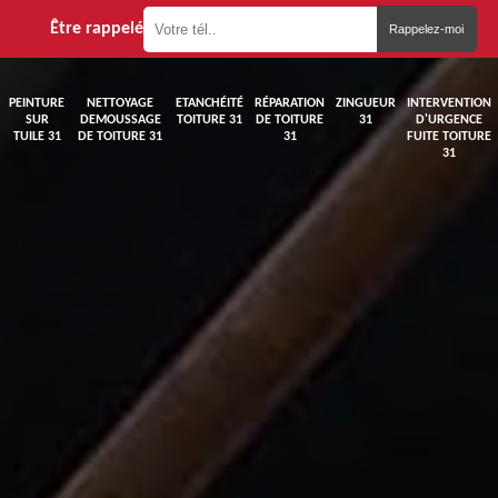
Être rappelé
PEINTURE
NETTOYAGE
ETANCHÉITÉ
RÉPARATION
ZINGUEUR
INTERVENTION
SUR
DEMOUSSAGE
TOITURE 31
DE TOITURE
31
D'URGENCE
TUILE 31
DE TOITURE 31
31
FUITE TOITURE
31