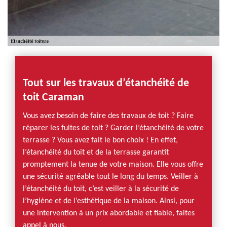
Tout sur les travaux d’étanchéité de
toit Caraman
Vous avez besoin de faire des travaux de toit ? Faire
réparer les fuites de toit ? Garder l’étanchéité de votre
terrasse ? Vous avez fait le bon choix ! En effet,
l’étanchéité du toit et de la terrasse garantit
promptement la tenue de votre maison. Elle vous offre
une sécurité agréable tout le long du temps. Veiller à
l’étanchéité du toit, c’est veiller à la sécurité de
l’hygiène et de l’esthétique de la maison. Ainsi, pour
une intervention à un prix abordable et fiable, faites
appel à nous.