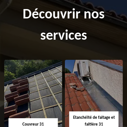
Découvrir nos
services
Etanchéité de faitage et
Couvreur 31
faitière 31