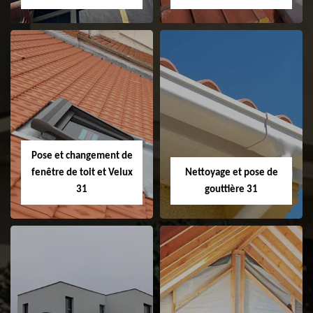
Couvreur 31
Etanchéité de
faitage et faitière
31
Pose et changement de
fenêtre de toit et Velux
Nettoyage et pose de
31
gouttière 31
Pose et
Nettoyage et pose