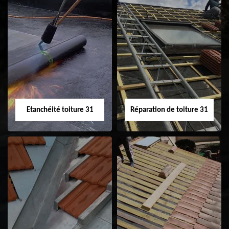
Peinture sur tuile
Nettoyage
31
demoussage de
toiture 31
Etanchéité toiture 31
Réparation de toiture 31
Etanchéité toiture
Réparation de
31
toiture 31