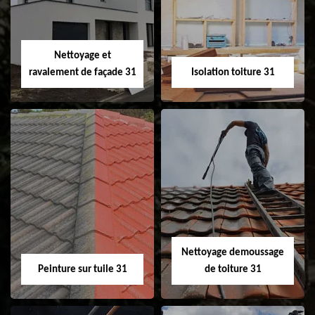
changement de
de gouttière 31
fenêtre de toit et
Velux 31
Nettoyage et
ravalement de façade 31
Isolation toiture 31
Nettoyage et
Isolation toiture 31
ravalement de
façade 31
Nettoyage demoussage
Peinture sur tuile 31
de toiture 31