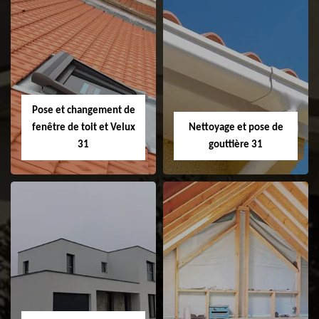
Couvreur 31
Etanchéité de
faitage et faitière
31
Pose et changement de
fenêtre de toit et Velux
Nettoyage et pose de
31
gouttière 31
Pose et
Nettoyage et pose
changement de
de gouttière 31
fenêtre de toit et
Velux 31