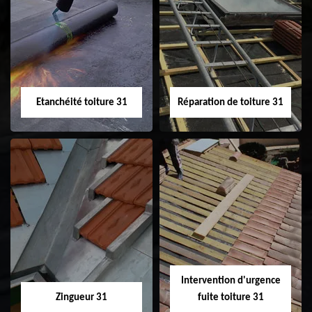
Peinture sur tuile
Nettoyage
31
demoussage de
toiture 31
Etanchéité toiture 31
Réparation de toiture 31
Etanchéité toiture
Réparation de
31
toiture 31
Intervention d'urgence
Zingueur 31
fuite toiture 31