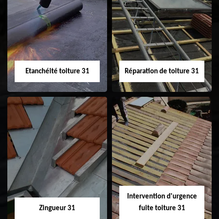
Peinture sur tuile
Nettoyage
31
demoussage de
toiture 31
Etanchéité toiture 31
Réparation de toiture 31
Etanchéité toiture
Réparation de
31
toiture 31
Intervention d'urgence
Zingueur 31
fuite toiture 31