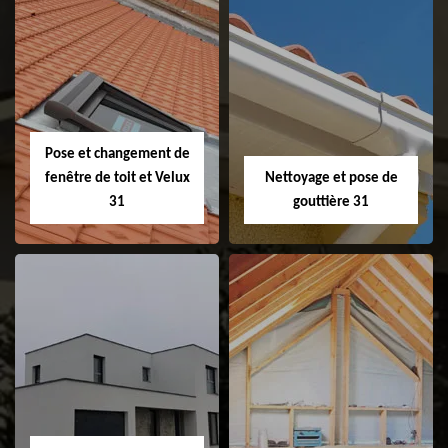
Couvreur 31
Etanchéité de
faitage et faitière
31
Pose et changement de
fenêtre de toit et Velux
Nettoyage et pose de
31
gouttière 31
Pose et
Nettoyage et pose
changement de
de gouttière 31
fenêtre de toit et
Velux 31