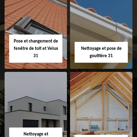
Couvreur 31
Etanchéité de
faitage et faitière
31
Pose et changement de
fenêtre de toit et Velux
Nettoyage et pose de
31
gouttière 31
Pose et
Nettoyage et pose
changement de
de gouttière 31
fenêtre de toit et
Velux 31
Nettoyage et