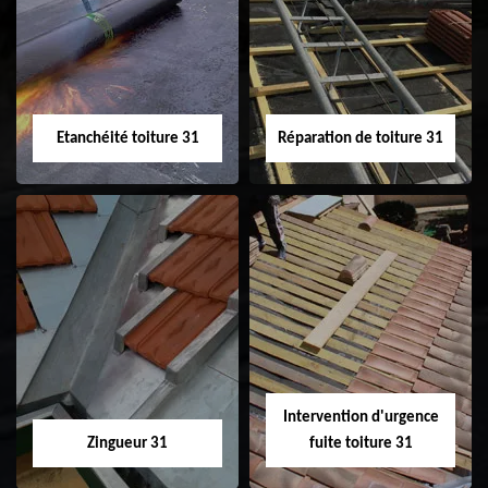
31
demoussage de
toiture 31
Etanchéité toiture 31
Réparation de toiture 31
Etanchéité toiture
Réparation de
31
toiture 31
Intervention d'urgence
Zingueur 31
fuite toiture 31