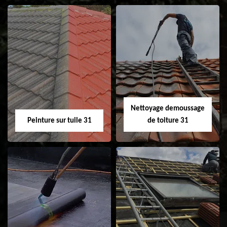
Nettoyage et
Isolation toiture 31
ravalement de
façade 31
Nettoyage demoussage
Peinture sur tuile 31
de toiture 31
Peinture sur tuile
Nettoyage
31
demoussage de
toiture 31