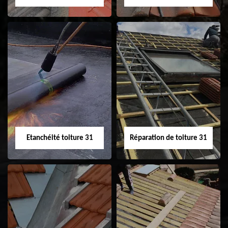
Peinture sur tuile
Nettoyage
31
demoussage de
toiture 31
Etanchéité toiture 31
Réparation de toiture 31
Etanchéité toiture
Réparation de