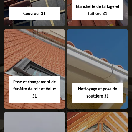
Etanchéité de faitage et
Couvreur 31
faitière 31
Couvreur 31
Etanchéité de
faitage et faitière
31
Pose et changement de
fenêtre de toit et Velux
Nettoyage et pose de
31
gouttière 31