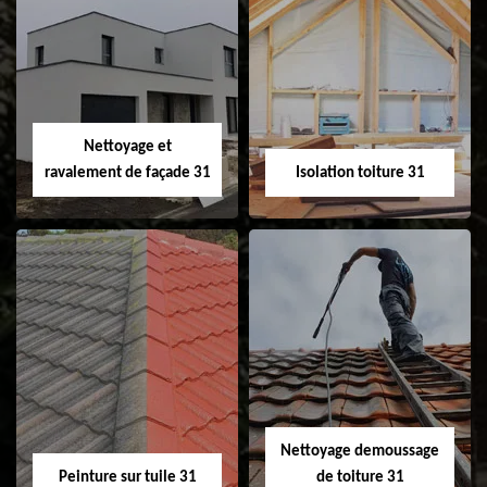
Pose et
Nettoyage et pose
changement de
de gouttière 31
fenêtre de toit et
Velux 31
Nettoyage et
ravalement de façade 31
Isolation toiture 31
Nettoyage et
Isolation toiture 31
ravalement de
façade 31
Nettoyage demoussage
Peinture sur tuile 31
de toiture 31