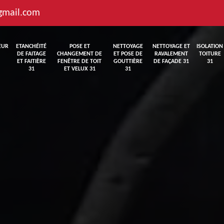
gmail.com
EUR
ETANCHÉITÉ
POSE ET
NETTOYAGE
NETTOYAGE ET
ISOLATION
DE FAITAGE
CHANGEMENT DE
ET POSE DE
RAVALEMENT
TOITURE
ET FAITIÈRE
FENÊTRE DE TOIT
GOUTTIÈRE
DE FAÇADE 31
31
31
ET VELUX 31
31