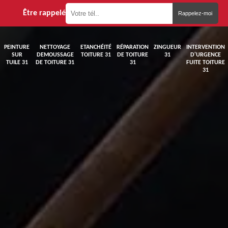
Être rappelé
PEINTURE
NETTOYAGE
ETANCHÉITÉ
RÉPARATION
ZINGUEUR
INTERVENTION
SUR
DEMOUSSAGE
TOITURE 31
DE TOITURE
31
D'URGENCE
TUILE 31
DE TOITURE 31
31
FUITE TOITURE
31