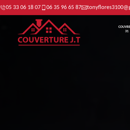
05 33 06 18 07
06 35 96 65 87
tonyflores3100@
COUVR
31