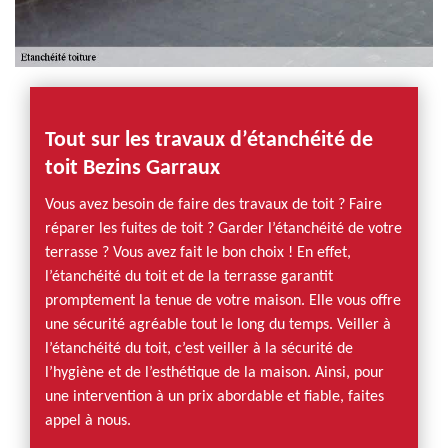
Tout sur les travaux d’étanchéité de
toit Bezins Garraux
Vous avez besoin de faire des travaux de toit ? Faire
réparer les fuites de toit ? Garder l’étanchéité de votre
terrasse ? Vous avez fait le bon choix ! En effet,
l’étanchéité du toit et de la terrasse garantit
promptement la tenue de votre maison. Elle vous offre
une sécurité agréable tout le long du temps. Veiller à
l’étanchéité du toit, c’est veiller à la sécurité de
l’hygiène et de l’esthétique de la maison. Ainsi, pour
une intervention à un prix abordable et fiable, faites
appel à nous.