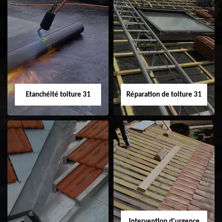
Peinture sur tuile
Nettoyage
31
demoussage de
toiture 31
Etanchéité toiture 31
Réparation de toiture 31
Etanchéité toiture
Réparation de
31
toiture 31
Intervention d'urgence