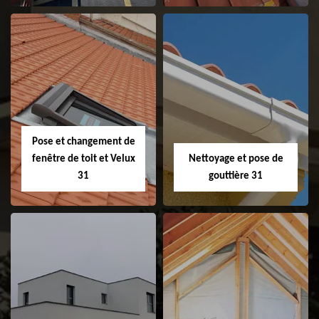
Couvreur 31
Etanchéité de
faitage et faitière
31
Pose et changement de
fenêtre de toit et Velux
Nettoyage et pose de
31
gouttière 31
Pose et
Nettoyage et pose
changement de
de gouttière 31