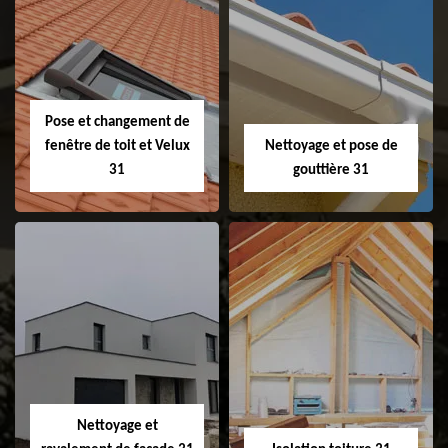
Couvreur 31
Etanchéité de
faitage et faitière
31
Pose et changement de
fenêtre de toit et Velux
Nettoyage et pose de
31
gouttière 31
Pose et
Nettoyage et pose
changement de
de gouttière 31
fenêtre de toit et
Velux 31
Nettoyage et