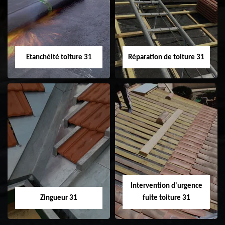
31
demoussage de
toiture 31
Etanchéité toiture 31
Réparation de toiture 31
Etanchéité toiture
Réparation de
31
toiture 31
Intervention d'urgence
Zingueur 31
fuite toiture 31