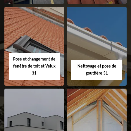
Couvreur 31
Etanchéité de
faitage et faitière
31
Pose et changement de
fenêtre de toit et Velux
Nettoyage et pose de
31
gouttière 31
Pose et
Nettoyage et pose
changement de
de gouttière 31