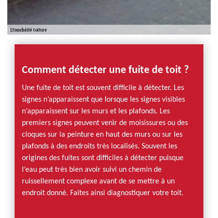
Comment détecter une fuite de toit ?
Une fuite de toit est souvent difficile à détecter. Les
signes n’apparaissent que lorsque les signes visibles
n’apparaissent sur les murs et les plafonds. Les
premiers signes peuvent venir de moisissures ou des
cloques sur la peinture en haut des murs ou sur les
plafonds à des endroits très localisés. Souvent les
origines des fuites sont difficiles à détecter puisque
l’eau peut très bien avoir suivi un chemin de
ruissellement complexe avant de se mettre à un
endroit donné. Faites ainsi diagnostiquer votre toit.