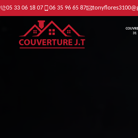
05 33 06 18 07
06 35 96 65 87
tonyflores3100@
COUVR
31