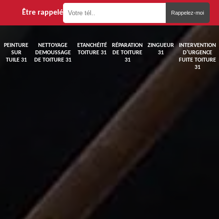
Être rappelé
PEINTURE
NETTOYAGE
ETANCHÉITÉ
RÉPARATION
ZINGUEUR
INTERVENTION
SUR
DEMOUSSAGE
TOITURE 31
DE TOITURE
31
D'URGENCE
TUILE 31
DE TOITURE 31
31
FUITE TOITURE
31