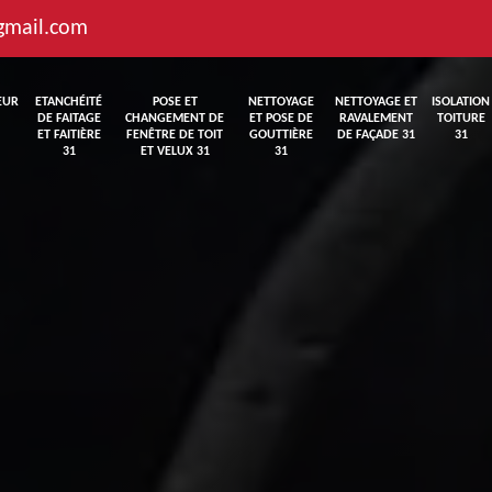
gmail.com
EUR
ETANCHÉITÉ
POSE ET
NETTOYAGE
NETTOYAGE ET
ISOLATION
DE FAITAGE
CHANGEMENT DE
ET POSE DE
RAVALEMENT
TOITURE
ET FAITIÈRE
FENÊTRE DE TOIT
GOUTTIÈRE
DE FAÇADE 31
31
31
ET VELUX 31
31