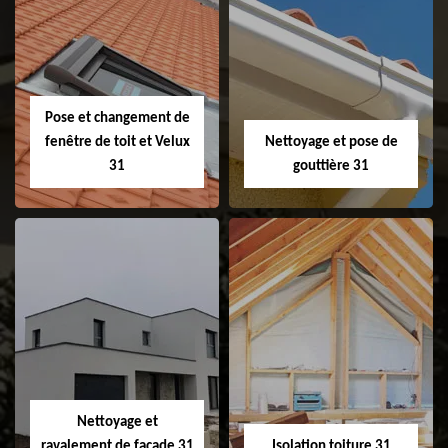
Couvreur 31
Etanchéité de
faitage et faitière
31
Pose et changement de
fenêtre de toit et Velux
Nettoyage et pose de
31
gouttière 31
Pose et
Nettoyage et pose
changement de
de gouttière 31
fenêtre de toit et
Velux 31
Nettoyage et
ravalement de façade 31
Isolation toiture 31