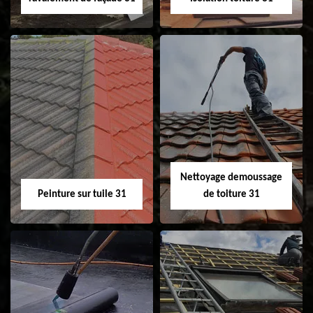
Nettoyage et
Isolation toiture 31
ravalement de
façade 31
Nettoyage demoussage
Peinture sur tuile 31
de toiture 31
Peinture sur tuile
Nettoyage