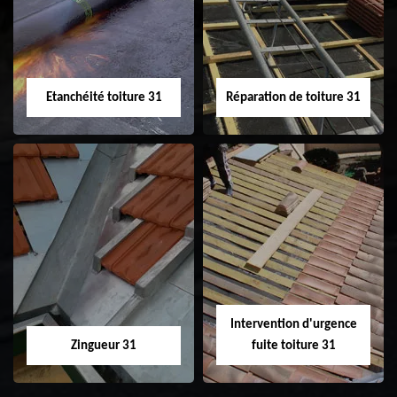
31
demoussage de
toiture 31
Etanchéité toiture 31
Réparation de toiture 31
Etanchéité toiture
Réparation de
31
toiture 31
Intervention d'urgence
Zingueur 31
fuite toiture 31