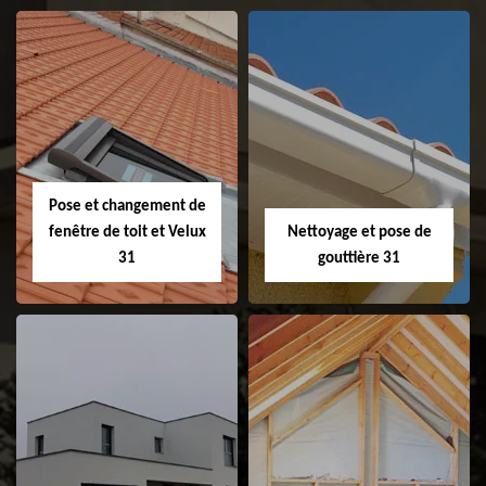
Couvreur 31
Etanchéité de
faitage et faitière
31
Pose et changement de
fenêtre de toit et Velux
Nettoyage et pose de
31
gouttière 31
Pose et
Nettoyage et pose
changement de
de gouttière 31
fenêtre de toit et