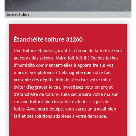
Étanchéité toiture 31260
Une toiture étanche garantit la tenue de la toiture tout
au cours des saisons. Votre toit fuit-il ? Ou des taches
d’humidité commencent-elles à apparaitre sur vos
murs et vos plafonds ? Cela signifie que votre toit
présente des dégâts. Afin de sécuriser votre toit et
éviter d’aggraver le cas, investissez pour un projet
d’étanchéité de toiture. Cela sécurisera votre maison,
car une toiture bien installée évite les risques de
fuites. Avec notre équipe, vous aurez un travail bien
fait et des solutions adaptées à votre demande.