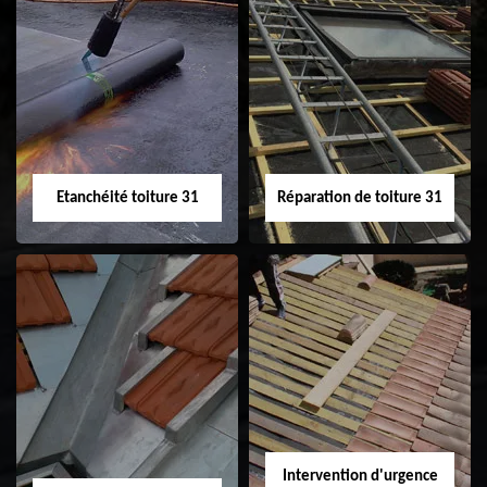
Peinture sur tuile
Nettoyage
31
demoussage de
toiture 31
Etanchéité toiture 31
Réparation de toiture 31
Etanchéité toiture
Réparation de
31
toiture 31
Intervention d'urgence