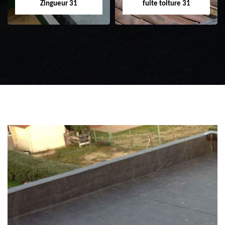
Zingueur 31
fuite toiture 31
Zingueur 31
Intervention
d'urgence fuite
toiture 31