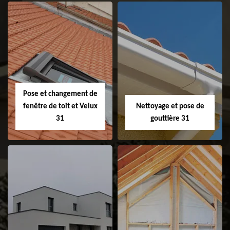
Couvreur 31
Etanchéité de
faitage et faitière
31
Pose et changement de
fenêtre de toit et Velux
Nettoyage et pose de
31
gouttière 31
Pose et
Nettoyage et pose
changement de
de gouttière 31
fenêtre de toit et