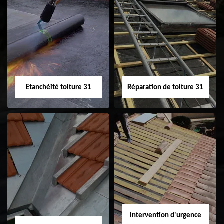
Peinture sur tuile
Nettoyage
31
demoussage de
toiture 31
Etanchéité toiture 31
Réparation de toiture 31
Etanchéité toiture
Réparation de
31
toiture 31
Intervention d'urgence