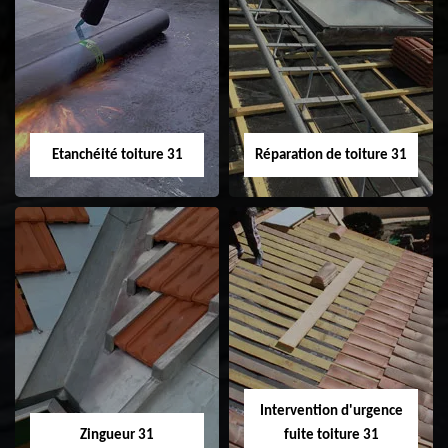
Peinture sur tuile
Nettoyage
31
demoussage de
toiture 31
Etanchéité toiture 31
Réparation de toiture 31
Etanchéité toiture
Réparation de
31
toiture 31
Intervention d'urgence
Zingueur 31
fuite toiture 31