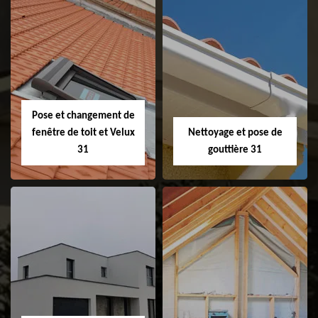
Couvreur 31
Etanchéité de
faitage et faitière
31
Pose et changement de
fenêtre de toit et Velux
Nettoyage et pose de
31
gouttière 31
Pose et
Nettoyage et pose
changement de
de gouttière 31
fenêtre de toit et
Velux 31