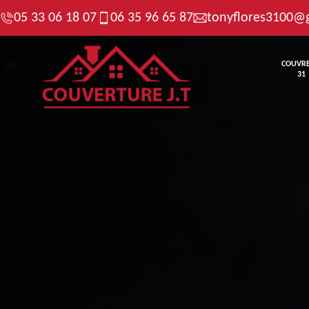
05 33 06 18 07
06 35 96 65 87
tonyflores3100@
COUVR
31