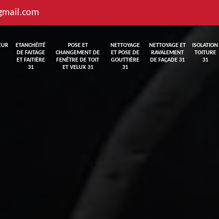
gmail.com
EUR
ETANCHÉITÉ
POSE ET
NETTOYAGE
NETTOYAGE ET
ISOLATION
DE FAITAGE
CHANGEMENT DE
ET POSE DE
RAVALEMENT
TOITURE
ET FAITIÈRE
FENÊTRE DE TOIT
GOUTTIÈRE
DE FAÇADE 31
31
31
ET VELUX 31
31