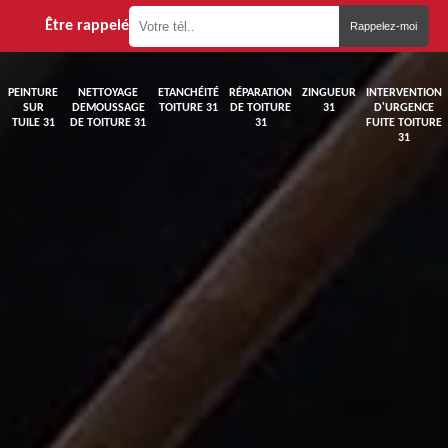
Être rappelé
PEINTURE
NETTOYAGE
ETANCHÉITÉ
RÉPARATION
ZINGUEUR
INTERVENTION
SUR
DEMOUSSAGE
TOITURE 31
DE TOITURE
31
D'URGENCE
TUILE 31
DE TOITURE 31
31
FUITE TOITURE
31