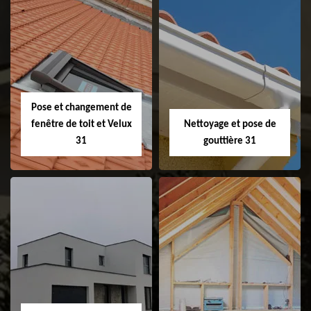
Couvreur 31
Etanchéité de
faitage et faitière
31
Pose et changement de
fenêtre de toit et Velux
Nettoyage et pose de
31
gouttière 31
Pose et
Nettoyage et pose
changement de
de gouttière 31
fenêtre de toit et
Velux 31