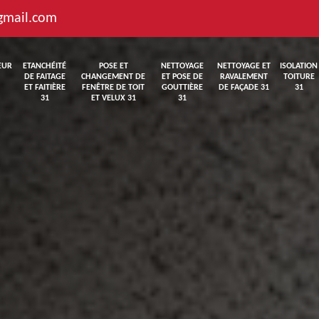
gmail.com
EUR
ETANCHÉITÉ
POSE ET
NETTOYAGE
NETTOYAGE ET
ISOLATION
DE FAITAGE
CHANGEMENT DE
ET POSE DE
RAVALEMENT
TOITURE
ET FAITIÈRE
FENÊTRE DE TOIT
GOUTTIÈRE
DE FAÇADE 31
31
31
ET VELUX 31
31