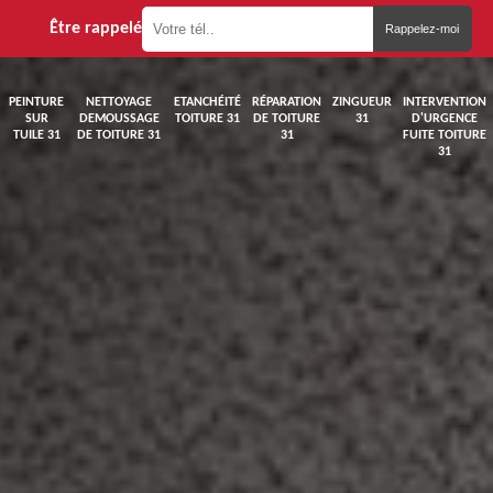
Être rappelé
PEINTURE
NETTOYAGE
ETANCHÉITÉ
RÉPARATION
ZINGUEUR
INTERVENTION
SUR
DEMOUSSAGE
TOITURE 31
DE TOITURE
31
D'URGENCE
TUILE 31
DE TOITURE 31
31
FUITE TOITURE
31