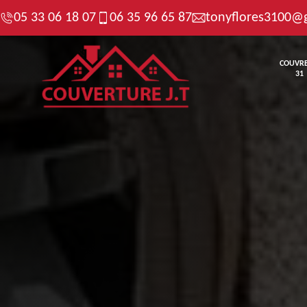
05 33 06 18 07
06 35 96 65 87
tonyflores3100@
COUVR
31