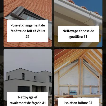
Couvreur 31
Etanchéité de
faitage et faitière
31
Pose et changement de
fenêtre de toit et Velux
Nettoyage et pose de
31
gouttière 31
Pose et
Nettoyage et pose
changement de
de gouttière 31
fenêtre de toit et
Velux 31
Nettoyage et
ravalement de façade 31
Isolation toiture 31