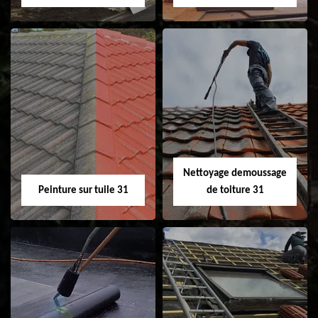
Nettoyage et
Isolation toiture 31
ravalement de
façade 31
Nettoyage demoussage
Peinture sur tuile 31
de toiture 31
Peinture sur tuile
Nettoyage
31
demoussage de