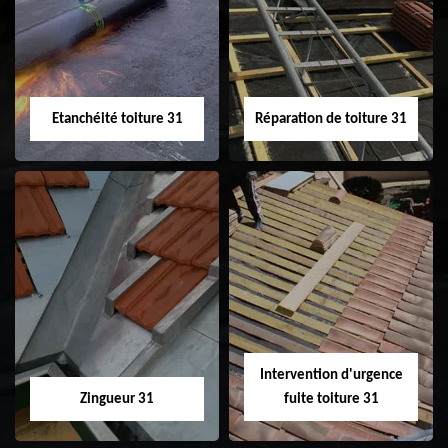
31
demoussage de
toiture 31
Etanchéité toiture 31
Réparation de toiture 31
Etanchéité toiture
Réparation de
31
toiture 31
Intervention d'urgence
Zingueur 31
fuite toiture 31