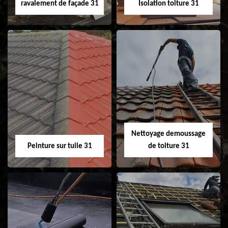
ravalement de façade 31
Isolation toiture 31
Nettoyage et
Isolation toiture 31
ravalement de
façade 31
Nettoyage demoussage
Peinture sur tuile 31
de toiture 31
Peinture sur tuile
Nettoyage