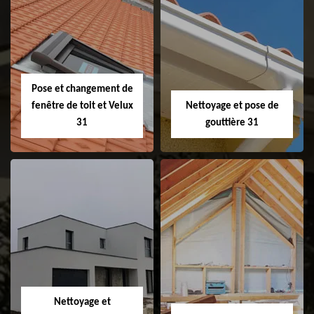
Couvreur 31
Etanchéité de
faitage et faitière
31
Pose et changement de
fenêtre de toit et Velux
Nettoyage et pose de
31
gouttière 31
Pose et
Nettoyage et pose
changement de
de gouttière 31
fenêtre de toit et
Velux 31
Nettoyage et