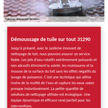
Démoussage de tuile sur tout 31290
Jusqu'à présent, avec le système innovant de
nettoyage de toit, nous pouvons assurer un service
fiable. Les jets d'eau rotatifs extrêmement puissants et
non abrasifs éliminent la saleté, les moisissures et la
mousse de la surface du toit sans les effets négatifs du
lavage de puissance. C’est une technique qui utilise
moins de la moitié de l'eau et capture les eaux usées
presque instantanément. La petite quantité de
solutions de nettoyage utilisée est écologique. Une
équipe dynamique et efficace rend parfait pour les
interventions.