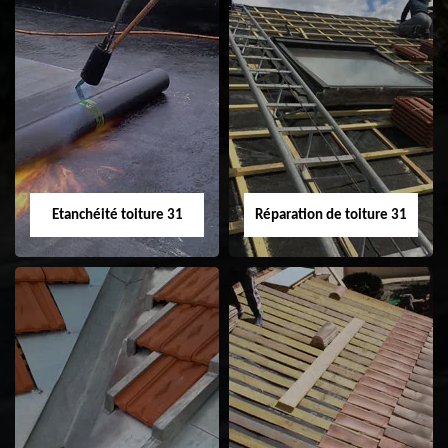
Peinture sur tuile
Nettoyage
31
demoussage de
toiture 31
Etanchéité toiture 31
Réparation de toiture 31
Etanchéité toiture
Réparation de
31
toiture 31