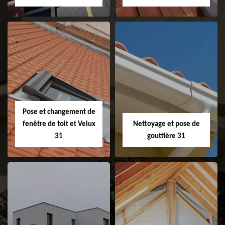
Couvreur 31
Etanchéité de
faitage et faitière
31
Pose et changement de
fenêtre de toit et Velux
Nettoyage et pose de
31
gouttière 31
Pose et
Nettoyage et pose