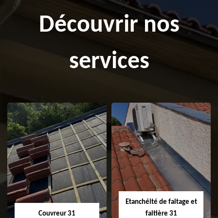
Découvrir nos
services
Etanchéité de faitage et
Couvreur 31
faitière 31