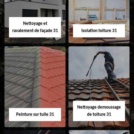
changement de
de gouttière 31
fenêtre de toit et
Velux 31
Nettoyage et
ravalement de façade 31
Isolation toiture 31
Nettoyage et
Isolation toiture 31
ravalement de
façade 31
Nettoyage demoussage
Peinture sur tuile 31
de toiture 31