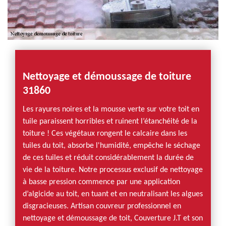
Nettoyage et démoussage de toiture
31860
Les rayures noires et la mousse verte sur votre toit en
tuile paraissent horribles et ruinent l’étanchéité de la
toiture ! Ces végétaux rongent le calcaire dans les
tuiles du toit, absorbe l'humidité, empêche le séchage
de ces tuiles et réduit considérablement la durée de
vie de la toiture. Notre processus exclusif de nettoyage
à basse pression commence par une application
d’algicide au toit, en tuant et en neutralisant les algues
disgracieuses. Artisan couvreur professionnel en
nettoyage et démoussage de toit, Couverture J.T et son