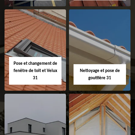
Couvreur 31
Etanchéité de
faitage et faitière
31
Pose et changement de
fenêtre de toit et Velux
Nettoyage et pose de
31
gouttière 31
Pose et
Nettoyage et pose
changement de
de gouttière 31