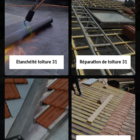
Peinture sur tuile
Nettoyage
31
demoussage de
toiture 31
Etanchéité toiture 31
Réparation de toiture 31
Etanchéité toiture
Réparation de
31
toiture 31