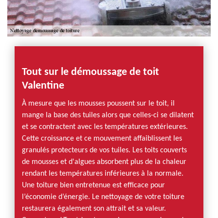
Tout sur le démoussage de toit
Valentine
À mesure que les mousses poussent sur le toit, il
mange la base des tuiles alors que celles-ci se dilatent
et se contractent avec les températures extérieures.
Cette croissance et ce mouvement affaiblissent les
granulés protecteurs de vos tuiles. Les toits couverts
de mousses et d'algues absorbent plus de la chaleur
rendant les températures inférieures à la normale.
Une toiture bien entretenue est efficace pour
l’économie d’énergie. Le nettoyage de votre toiture
restaurera également son attrait et sa valeur.