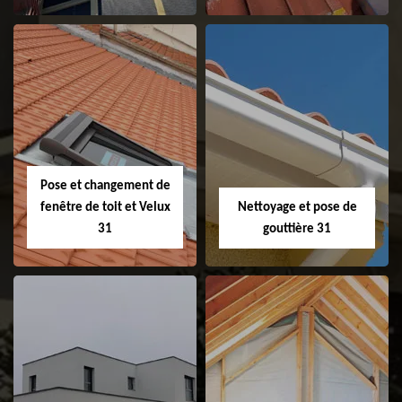
Couvreur 31
Etanchéité de
faitage et faitière
31
Pose et changement de
fenêtre de toit et Velux
Nettoyage et pose de
31
gouttière 31
Pose et
Nettoyage et pose
changement de
de gouttière 31