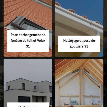
Couvreur 31
Etanchéité de
faitage et faitière
31
Pose et changement de
fenêtre de toit et Velux
Nettoyage et pose de
31
gouttière 31
Pose et
Nettoyage et pose
changement de
de gouttière 31
fenêtre de toit et
Velux 31