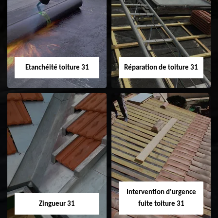
Peinture sur tuile
Nettoyage
31
demoussage de
toiture 31
Etanchéité toiture 31
Réparation de toiture 31
Etanchéité toiture
Réparation de
31
toiture 31
Intervention d'urgence
Zingueur 31
fuite toiture 31