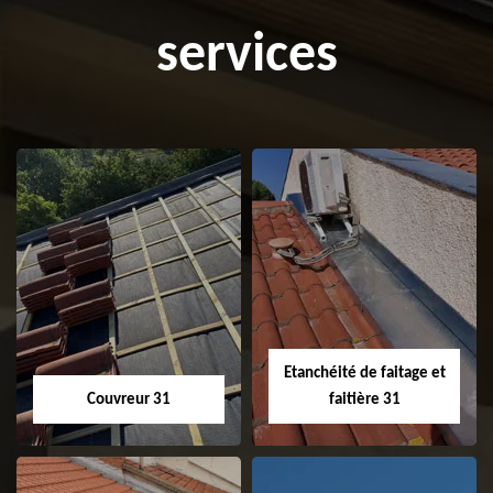
services
Etanchéité de faitage et
Couvreur 31
faitière 31