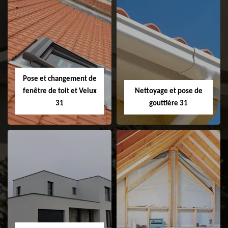
Couvreur 31
Etanchéité de
faitage et faitière
31
Pose et changement de
fenêtre de toit et Velux
Nettoyage et pose de
31
gouttière 31
Pose et
Nettoyage et pose
changement de
de gouttière 31
fenêtre de toit et
Velux 31