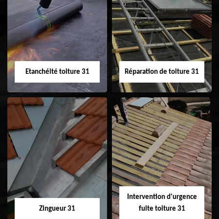
Peinture sur tuile
Nettoyage
31
demoussage de
toiture 31
Etanchéité toiture 31
Réparation de toiture 31
Etanchéité toiture
Réparation de
31
toiture 31
Intervention d'urgence
Zingueur 31
fuite toiture 31