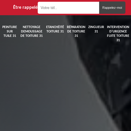
Être rappelé
PEINTURE
NETTOYAGE
ETANCHÉITÉ
RÉPARATION
ZINGUEUR
INTERVENTION
SUR
DEMOUSSAGE
TOITURE 31
DE TOITURE
31
D'URGENCE
TUILE 31
DE TOITURE 31
31
FUITE TOITURE
31