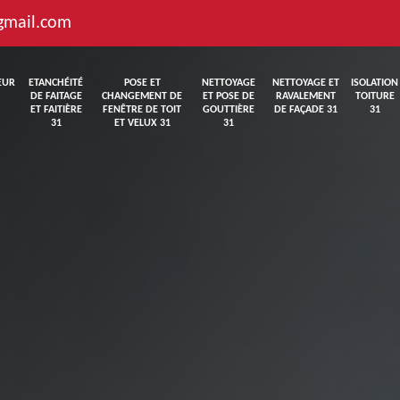
gmail.com
EUR
ETANCHÉITÉ
POSE ET
NETTOYAGE
NETTOYAGE ET
ISOLATION
DE FAITAGE
CHANGEMENT DE
ET POSE DE
RAVALEMENT
TOITURE
ET FAITIÈRE
FENÊTRE DE TOIT
GOUTTIÈRE
DE FAÇADE 31
31
31
ET VELUX 31
31