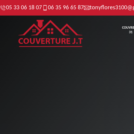
05 33 06 18 07
06 35 96 65 87
tonyflores3100@
COUVR
31