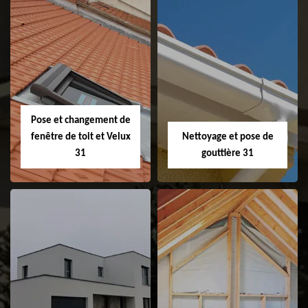
Couvreur 31
Etanchéité de
faitage et faitière
31
Pose et changement de
fenêtre de toit et Velux
Nettoyage et pose de
31
gouttière 31
Pose et
Nettoyage et pose
changement de
de gouttière 31
fenêtre de toit et