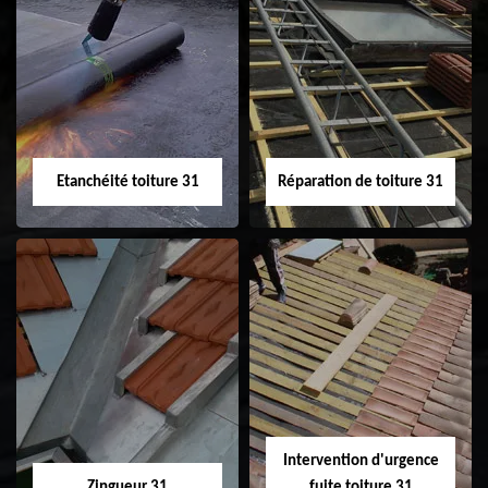
Peinture sur tuile
Nettoyage
31
demoussage de
toiture 31
Etanchéité toiture 31
Réparation de toiture 31
Etanchéité toiture
Réparation de
31
toiture 31
Intervention d'urgence
Zingueur 31
fuite toiture 31