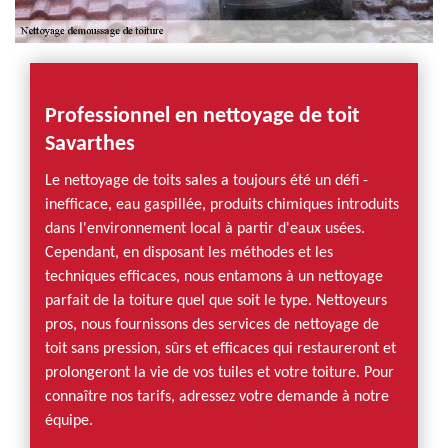
Professionnel en nettoyage de toit
Savarthes
Le nettoyage de toits sales a toujours été un défi -
inefficace, eau gaspillée, produits chimiques introduits
dans l'environnement local à partir d'eaux usées.
Cependant, en disposant les méthodes et les
techniques efficaces, nous entamons à un nettoyage
parfait de la toiture quel que soit le type. Nettoyeurs
pros, nous fournissons des services de nettoyage de
toit sans pression, sûrs et efficaces qui restaureront et
prolongeront la vie de vos tuiles et votre toiture. Pour
connaître nos tarifs, adressez votre demande à notre
équipe.