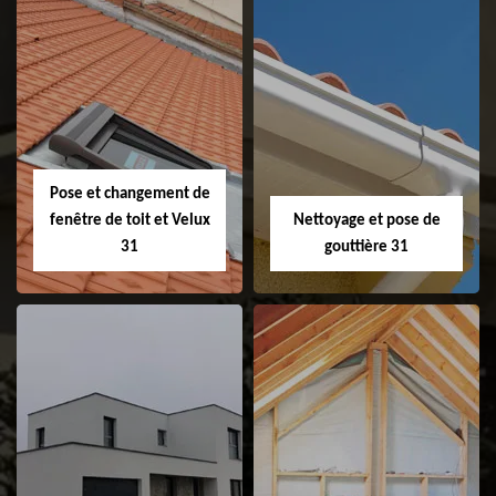
Couvreur 31
Etanchéité de
faitage et faitière
31
Pose et changement de
fenêtre de toit et Velux
Nettoyage et pose de
31
gouttière 31
Pose et
Nettoyage et pose
changement de
de gouttière 31
fenêtre de toit et