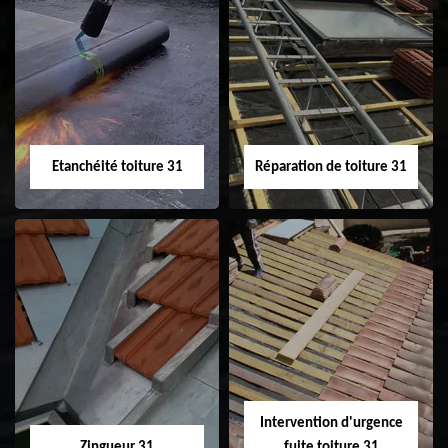
Peinture sur tuile
Nettoyage
31
demoussage de
toiture 31
Etanchéité toiture 31
Réparation de toiture 31
Etanchéité toiture
Réparation de
31
toiture 31
Intervention d'urgence
Zingueur 31
fuite toiture 31