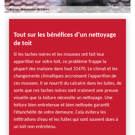
Tout sur les bénéfices d’un nettoyage
de toit
Si les taches noires et les mousses ont fait leur
apparition sur votre toit, ce problème frappe la
plupart des maisons dans tout 31470. Le climat et les
changements climatiques accroissent l’apparition de
ces mousses. Il se nourrit du calcaire dans les tuiles, de
sorte que ces taches noires sont vraiment une preuve
visuelle que la toiture nécessite un nettoyage. Une
toiture bien entretenue et bien nettoyée garantit
l’étanchéité de votre demeure. Cela évitera les
infiltrations d’eau et les fuites qui sont souvent dues à
un toit non entretenu.