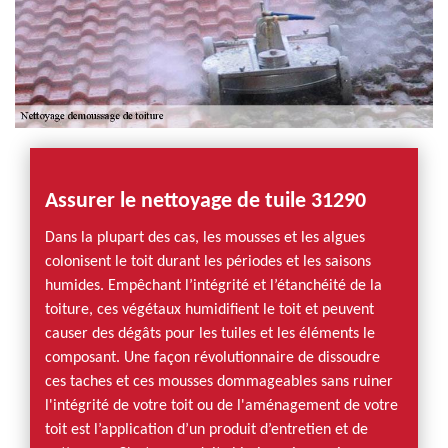
Assurer le nettoyage de tuile 31290
Dans la plupart des cas, les mousses et les algues
colonisent le toit durant les périodes et les saisons
humides. Empêchant l’intégrité et l’étanchéité de la
toiture, ces végétaux humidifient le toit et peuvent
causer des dégâts pour les tuiles et les éléments le
composant. Une façon révolutionnaire de dissoudre
ces taches et ces mousses dommageables sans ruiner
l'intégrité de votre toit ou de l'aménagement de votre
toit est l’application d’un produit d’entretien et de