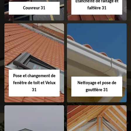
Etanchéité de faitage et
Couvreur 31
faitière 31
Couvreur 31
Etanchéité de
faitage et faitière
31
Pose et changement de
fenêtre de toit et Velux
Nettoyage et pose de
31
gouttière 31