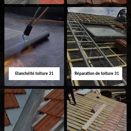
Peinture sur tuile
Nettoyage
31
demoussage de
toiture 31
Etanchéité toiture 31
Réparation de toiture 31
Etanchéité toiture
Réparation de
31
toiture 31