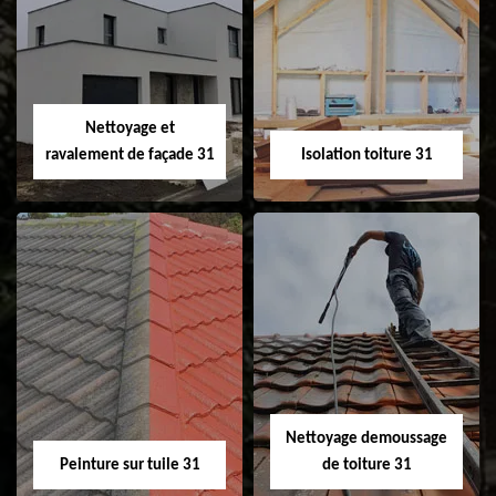
Pose et
Nettoyage et pose
changement de
de gouttière 31
fenêtre de toit et
Velux 31
Nettoyage et
ravalement de façade 31
Isolation toiture 31
Nettoyage et
Isolation toiture 31
ravalement de
façade 31
Nettoyage demoussage
Peinture sur tuile 31
de toiture 31