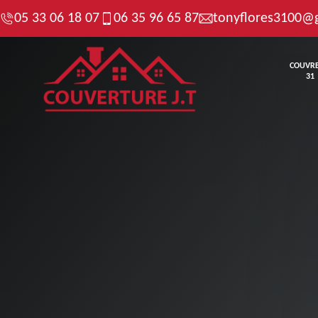
05 33 06 18 07
06 35 96 65 87
tonyflores3100@
COUVR
31