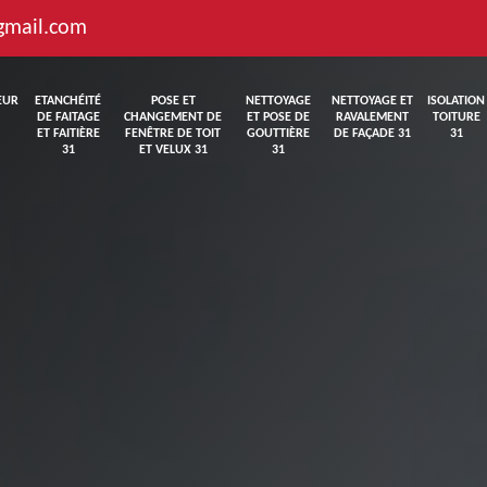
gmail.com
EUR
ETANCHÉITÉ
POSE ET
NETTOYAGE
NETTOYAGE ET
ISOLATION
DE FAITAGE
CHANGEMENT DE
ET POSE DE
RAVALEMENT
TOITURE
ET FAITIÈRE
FENÊTRE DE TOIT
GOUTTIÈRE
DE FAÇADE 31
31
31
ET VELUX 31
31