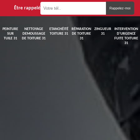
Être rappelé
PEINTURE
NETTOYAGE
ETANCHÉITÉ
RÉPARATION
ZINGUEUR
INTERVENTION
SUR
DEMOUSSAGE
TOITURE 31
DE TOITURE
31
D'URGENCE
TUILE 31
DE TOITURE 31
31
FUITE TOITURE
31