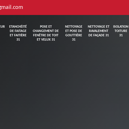
gmail.com
EUR
ETANCHÉITÉ
POSE ET
NETTOYAGE
NETTOYAGE ET
ISOLATION
DE FAITAGE
CHANGEMENT DE
ET POSE DE
RAVALEMENT
TOITURE
ET FAITIÈRE
FENÊTRE DE TOIT
GOUTTIÈRE
DE FAÇADE 31
31
31
ET VELUX 31
31