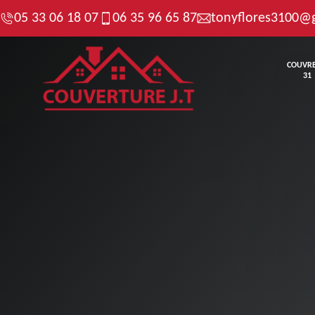
05 33 06 18 07
06 35 96 65 87
tonyflores3100@
COUVR
31