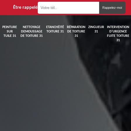
Être rappelé
PEINTURE
NETTOYAGE
ETANCHÉITÉ
RÉPARATION
ZINGUEUR
INTERVENTION
SUR
DEMOUSSAGE
TOITURE 31
DE TOITURE
31
D'URGENCE
TUILE 31
DE TOITURE 31
31
FUITE TOITURE
31