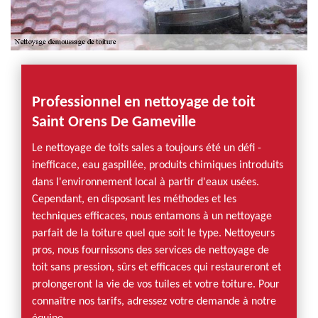
Professionnel en nettoyage de toit
Saint Orens De Gameville
Le nettoyage de toits sales a toujours été un défi -
inefficace, eau gaspillée, produits chimiques introduits
dans l'environnement local à partir d'eaux usées.
Cependant, en disposant les méthodes et les
techniques efficaces, nous entamons à un nettoyage
parfait de la toiture quel que soit le type. Nettoyeurs
pros, nous fournissons des services de nettoyage de
toit sans pression, sûrs et efficaces qui restaureront et
prolongeront la vie de vos tuiles et votre toiture. Pour
connaître nos tarifs, adressez votre demande à notre