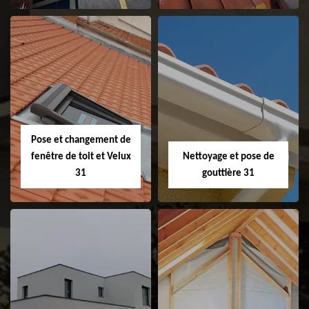
Couvreur 31
Etanchéité de
faitage et faitière
31
Pose et changement de
fenêtre de toit et Velux
Nettoyage et pose de
31
gouttière 31
Pose et
Nettoyage et pose
changement de
de gouttière 31