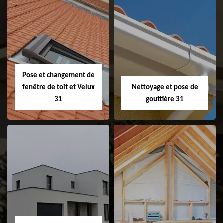
Couvreur 31
Etanchéité de
faitage et faitière
31
Pose et changement de
fenêtre de toit et Velux
Nettoyage et pose de
31
gouttière 31
Pose et
Nettoyage et pose
changement de
de gouttière 31
fenêtre de toit et
Velux 31