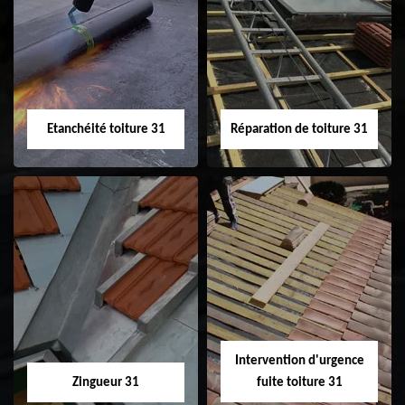
Peinture sur tuile
Nettoyage
31
demoussage de
toiture 31
Etanchéité toiture 31
Réparation de toiture 31
Etanchéité toiture
Réparation de
31
toiture 31
Intervention d'urgence
Zingueur 31
fuite toiture 31