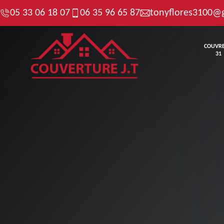
05 33 06 18 07
06 35 96 65 87
tonyflores3100@
COUVR
31