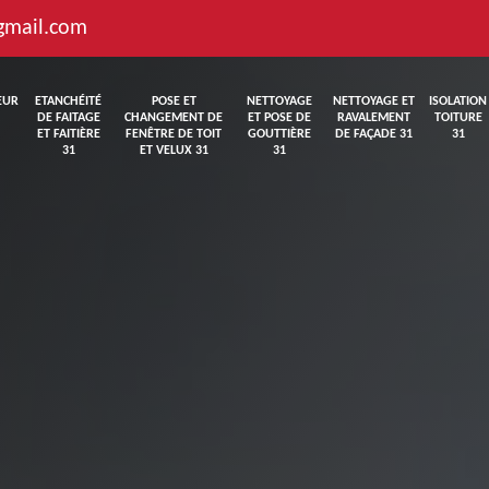
gmail.com
EUR
ETANCHÉITÉ
POSE ET
NETTOYAGE
NETTOYAGE ET
ISOLATION
DE FAITAGE
CHANGEMENT DE
ET POSE DE
RAVALEMENT
TOITURE
ET FAITIÈRE
FENÊTRE DE TOIT
GOUTTIÈRE
DE FAÇADE 31
31
31
ET VELUX 31
31