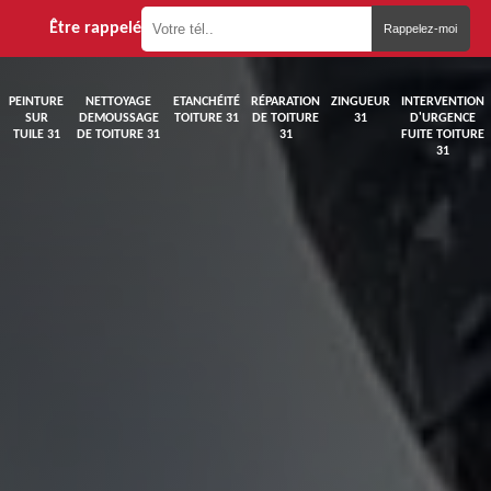
Être rappelé
PEINTURE
NETTOYAGE
ETANCHÉITÉ
RÉPARATION
ZINGUEUR
INTERVENTION
SUR
DEMOUSSAGE
TOITURE 31
DE TOITURE
31
D'URGENCE
TUILE 31
DE TOITURE 31
31
FUITE TOITURE
31