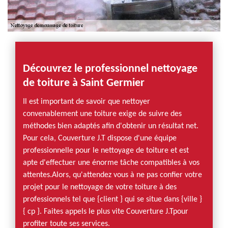
Découvrez le professionnel nettoyage
de toiture à Saint Germier
Il est important de savoir que nettoyer
convenablement une toiture exige de suivre des
méthodes bien adaptés afin d'obtenir un résultat net.
Pour cela, Couverture J.T dispose d'une équipe
professionnelle pour le nettoyage de toiture et est
apte d'effectuer une énorme tâche compatibles à vos
attentes.Alors, qu'attendez vous à ne pas confier votre
projet pour le nettoyage de votre toiture à des
professionnels tel que {client } qui se situe dans {ville }
{ cp }. Faites appels le plus vite Couverture J.Tpour
profiter toute ses services.