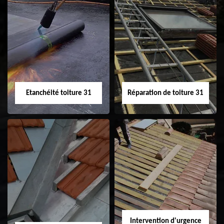
Peinture sur tuile
Nettoyage
31
demoussage de
toiture 31
Etanchéité toiture 31
Réparation de toiture 31
Etanchéité toiture
Réparation de
31
toiture 31
Intervention d'urgence