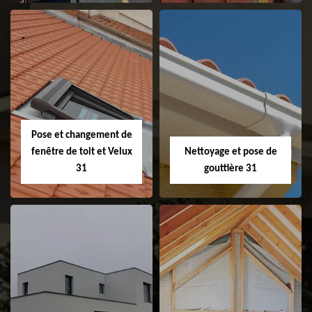
Couvreur 31
Etanchéité de
faitage et faitière
31
Pose et changement de
fenêtre de toit et Velux
Nettoyage et pose de
31
gouttière 31
Pose et
Nettoyage et pose
changement de
de gouttière 31
fenêtre de toit et